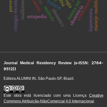
manejo multifacetado
fratura em espiral
cirurgia reconstrutiva
malformações
prevenção
xenoenxertos
tíbia
fraturas
obstetrícia
maléolo
obstetrics
hipotermia
ortopedia
2764-
Journal Medical Residency Review
(e-ISSN:
9512)
)
Editora ALUMNI IN, São Paulo-SP, Brazil.
Este obra está licenciado com uma Licença
Creative
Commons Atribuição-NãoComercial 4.0 Internacional
.