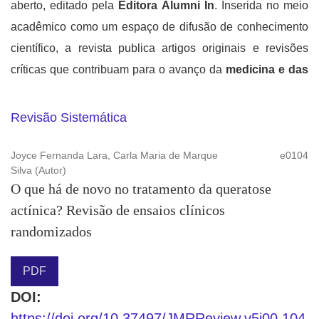
aberto, editado pela
Editora Alumni In
. Inserida no meio
acadêmico como um espaço de difusão de conhecimento
científico, a revista publica artigos originais e revisões
críticas que contribuam para o avanço da
medicina e das
ciências da saúde
.
Revisão Sistemática
Joyce Fernanda Lara, Carla Maria de Marque
e0104
Silva (Autor)
O que há de novo no tratamento da queratose
actínica? Revisão de ensaios clínicos
randomizados
PDF
DOI:
https://doi.org/10.37497/JMRReview.v5i00.104